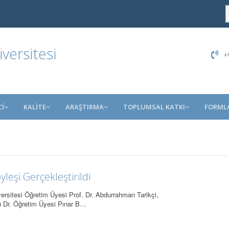
ersitesi
+9
İ
KALİTE
ARAŞTIRMA
TOPLUMSAL KATKI
FORML
eşi Gerçekleştirildi
rsitesi Öğretim Üyesi Prof. Dr. Abdurrahman Tarikçi,
ü Dr. Öğretim Üyesi Pınar B…