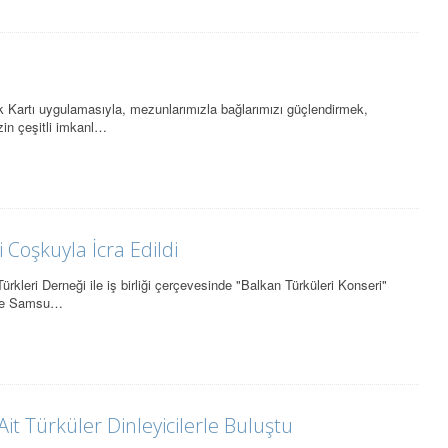
rtı uygulamasıyla, mezunlarımızla bağlarımızı güçlendirmek,
zin çeşitli imkanl…
 Coşkuyla İcra Edildi
leri Derneği ile iş birliği çerçevesinde "Balkan Türküleri Konseri"
inde Samsu…
it Türküler Dinleyicilerle Buluştu