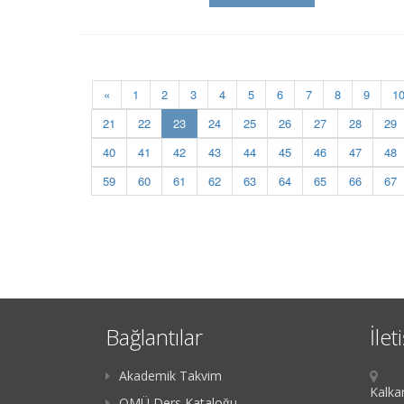
«
1
2
3
4
5
6
7
8
9
1
(current)
21
22
23
24
25
26
27
28
29
40
41
42
43
44
45
46
47
48
59
60
61
62
63
64
65
66
67
Bağlantılar
İlet
Akademik Takvim
Kalka
OMÜ Ders Kataloğu