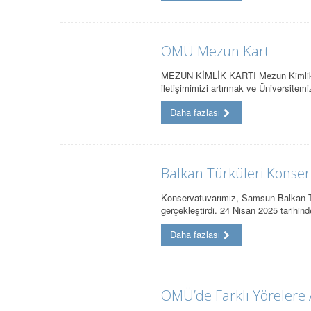
OMÜ Mezun Kart
MEZUN KİMLİK KARTI Mezun Kimlik Ka
iletişimimizi artırmak ve Üniversitemi
Daha fazlası
Balkan Türküleri Konseri
Konservatuvarımız, Samsun Balkan Türk
gerçekleştirdi. 24 Nisan 2025 tarih
Daha fazlası
OMÜ’de Farklı Yörelere A