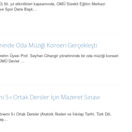
 50. yıl etkinlikleri kapsamında, OMÜ Sürekli Eğitim Merkezi
 ve Spor Daire Başk…
inde Oda Müziği Konseri Gerçekleşti
tim Üyesi Prof. Seyhan Cihangir yönetiminde bir oda müziği konseri
e OMÜ Devlet …
5-ı Ortak Dersler İçin Mazeret Sınavı
mi 5-ı Ortak Dersler (Atatürk İlkeleri ve İnkılap Tarihi, Türk Dili,
i aş…