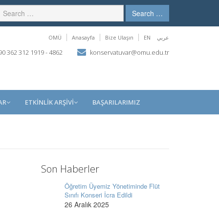
Search …
OMÜ
Anasayfa
Bize Ulaşın
EN
عربي
0 362 312 1919 - 4862
konservatuvar@omu.edu.tr
AR
ETKİNLİK ARŞİVİ
BAŞARILARIMIZ
Son Haberler
Öğretim Üyemiz Yönetiminde Flüt
Sınıfı Konseri İcra Edildi
26 Aralık 2025