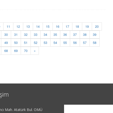
0
11
12
13
14
15
16
17
18
19
20
30
31
32
33
34
35
36
37
38
39
49
50
51
52
53
54
55
56
57
58
68
69
70
»
işim
ncı Mah. Atatürk Bul. OMÜ