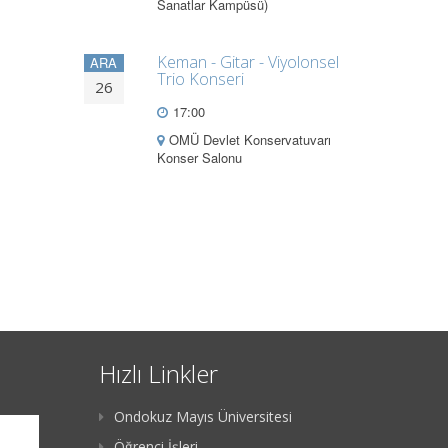
Sanatlar Kampüsü)
Keman - Gitar - Viyolonsel
ARA
Trio Konseri
26
17:00
OMÜ Devlet Konservatuvarı
Konser Salonu
Hızlı Linkler
Ondokuz Mayıs Üniversitesi
Öğrenci İşleri