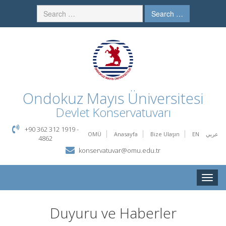
Search …
Ondokuz Mayıs Üniversitesi
Devlet Konservatuvarı
+90 362 312 1919 -
OMÜ
Anasayfa
Bize Ulaşın
EN
عربي
4862
konservatuvar@omu.edu.tr
Toggle
naviga
Duyuru ve Haberler