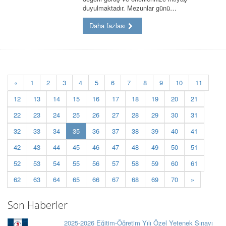
duyulmaktadır. Mezunlar günü…
Daha fazlası
«
1
2
3
4
5
6
7
8
9
10
11
12
13
14
15
16
17
18
19
20
21
22
23
24
25
26
27
28
29
30
31
(current)
32
33
34
35
36
37
38
39
40
41
42
43
44
45
46
47
48
49
50
51
52
53
54
55
56
57
58
59
60
61
62
63
64
65
66
67
68
69
70
»
Son Haberler
2025-2026 Eğitim-Öğretim Yılı Özel Yetenek Sınavı