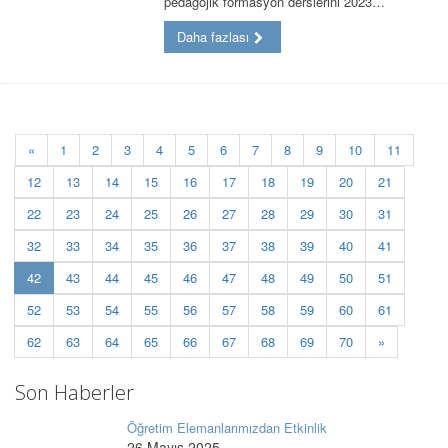
pedagojik formasyon derslerini 2023…
Daha fazlası
«
1
2
3
4
5
6
7
8
9
10
11
12
13
14
15
16
17
18
19
20
21
22
23
24
25
26
27
28
29
30
31
32
33
34
35
36
37
38
39
40
41
(current)
42
43
44
45
46
47
48
49
50
51
52
53
54
55
56
57
58
59
60
61
62
63
64
65
66
67
68
69
70
»
Son Haberler
Öğretim Elemanlarımızdan Etkinlik
26 Mayıs 2025