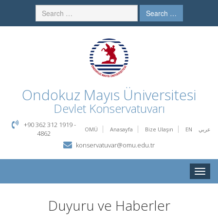
Search …
Ondokuz Mayıs Üniversitesi
Devlet Konservatuvarı
+90 362 312 1919 -
OMÜ
Anasayfa
Bize Ulaşın
EN
عربي
4862
konservatuvar@omu.edu.tr
Toggle
naviga
Duyuru ve Haberler