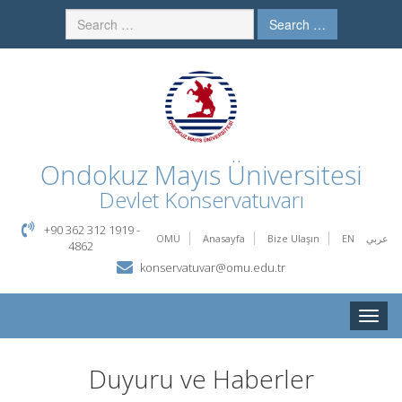
Search …
Ondokuz Mayıs Üniversitesi
Devlet Konservatuvarı
+90 362 312 1919 -
OMÜ
Anasayfa
Bize Ulaşın
EN
عربي
4862
konservatuvar@omu.edu.tr
Toggle
naviga
Duyuru ve Haberler