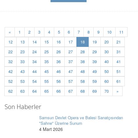
«
1
2
3
4
5
6
7
8
9
10
11
(current)
12
13
14
15
16
17
18
19
20
21
22
23
24
25
26
27
28
29
30
31
32
33
34
35
36
37
38
39
40
41
42
43
44
45
46
47
48
49
50
51
52
53
54
55
56
57
58
59
60
61
62
63
64
65
66
67
68
69
70
»
Son Haberler
Samsun Devlet Opera ve Balesi Sanatçısından
"Sahne" Üzerine Sunum
4 Mart 2026