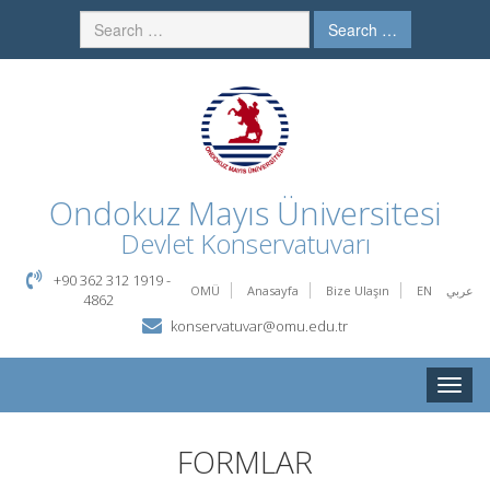
Search …
Ondokuz Mayıs Üniversitesi
Devlet Konservatuvarı
+90 362 312 1919 -
OMÜ
Anasayfa
Bize Ulaşın
EN
عربي
4862
konservatuvar@omu.edu.tr
Toggle
naviga
FORMLAR