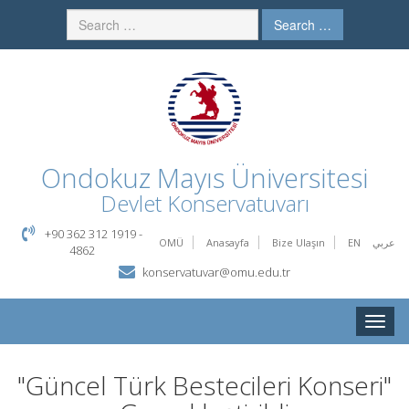
Search …
Ondokuz Mayıs Üniversitesi
Devlet Konservatuvarı
+90 362 312 1919 -
OMÜ
Anasayfa
Bize Ulaşın
EN
عربي
4862
konservatuvar@omu.edu.tr
Toggle
naviga
"Güncel Türk Bestecileri Konseri"