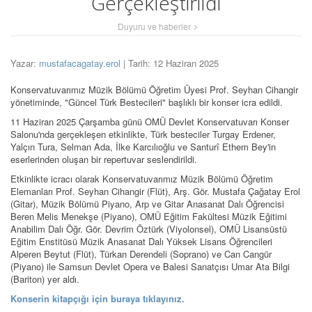
Gerçekleştirildi
Duyuru ve haberler
Yazar:
mustafacagatay.erol
| Tarih: 12 Haziran 2025
Konservatuvarımız Müzik Bölümü Öğretim Üyesi Prof. Seyhan Cihangir
yönetiminde, "Güncel Türk Bestecileri" başlıklı bir konser icra edildi.
11 Haziran 2025 Çarşamba günü OMÜ Devlet Konservatuvarı Konser
Salonu'nda gerçekleşen etkinlikte, Türk besteciler Turgay Erdener,
Yalçın Tura, Selman Ada, İlke Karcılıoğlu ve Santurî Ethem Bey'in
eserlerinden oluşan bir repertuvar seslendirildi.
Etkinlikte icracı olarak Konservatuvarımız Müzik Bölümü Öğretim
Elemanları Prof. Seyhan Cihangir (Flüt), Arş. Gör. Mustafa Çağatay Erol
(Gitar), Müzik Bölümü Piyano, Arp ve Gitar Anasanat Dalı Öğrencisi
Beren Melis Menekşe (Piyano), OMÜ Eğitim Fakültesi Müzik Eğitimi
Anabilim Dalı Öğr. Gör. Devrim Öztürk (Viyolonsel), OMÜ Lisansüstü
Eğitim Enstitüsü Müzik Anasanat Dalı Yüksek Lisans Öğrencileri
Alperen Beytut (Flüt), Türkan Derendeli (Soprano) ve Can Cangür
(Piyano) ile Samsun Devlet Opera ve Balesi Sanatçısı Umar Ata Bilgi
(Bariton) yer aldı.
Konserin kitapçığı için buraya tıklayınız.