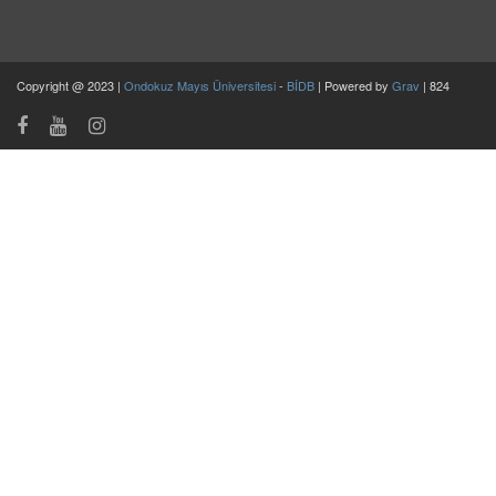
Copyright @ 2023 |
Ondokuz Mayıs Üniversitesi
-
BİDB
| Powered by
Grav
| 824