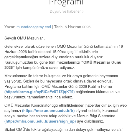
Programı
Duyuru ve haberler
Yazar:
mustafacagatay.erol
| Tarih: 5 Haziran 2026
Sevgili OMÜ Mezunları,
Geleneksel olarak düzenlenen OMÜ Mezunlar Günü kutlamalarının 19
Haziran 2026 tarihinde saat 15.00'da çeşitli etkinliklerle
gerçekleştirileceğini sizlere duyurmaktan mutluluk duyarız.
Kuruluşumuzdan bu güne tüm mezunlarımızı
“OMÜ Mezunlar Günü
2026”
için kampüsümüze davet ediyoruz.
Mezunlarımız ile tekrar buluşmak ve bir araya gelmenin heyecanını
yaşıyoruz. Sizleri de bu heyecana ortak olmaya davet ediyoruz.
Programa katılım için OMÜ Mezunlar Günü 2026 Katılım Formu
(https://forms.gle/ayRtCeFv8T1ZjqKT9)
bağlantısını tıklamanızı ve
başvurunuzu tamamlamanızı rica ederiz.
OMÜ Mezunlar Koordinatörlüğü etkinliklerinden haberdar olmak için web
sayfamızı
(https://mezun.omu.edu.tr/tr)
ziyaret edebilir, kurumsal
sosyal medya hesaplarını takip edebilir ve Mezun Bilgi Sistemine
(https://mbs.omu.edu.tr/users/sign_up)
üye olabilirsiniz.
Sizleri OMÜ’de tekrar ağırlayacağımızdan dolayı çok mutluyuz ve sizi