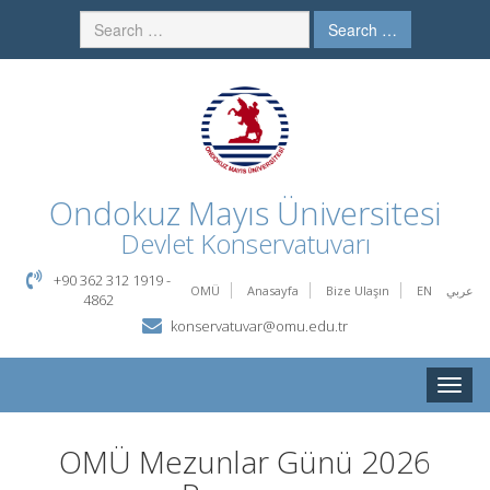
Search …
Ondokuz Mayıs Üniversitesi
Devlet Konservatuvarı
+90 362 312 1919 -
OMÜ
Anasayfa
Bize Ulaşın
EN
عربي
4862
konservatuvar@omu.edu.tr
Toggle
naviga
OMÜ Mezunlar Günü 2026