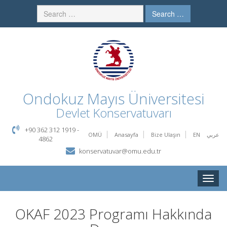
Search …
Ondokuz Mayıs Üniversitesi
Devlet Konservatuvarı
+90 362 312 1919 -
OMÜ
Anasayfa
Bize Ulaşın
EN
عربي
4862
konservatuvar@omu.edu.tr
Toggle
naviga
OKAF 2023 Programı Hakkında