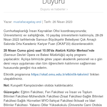
Duyuru
Duyuru ve haberler
Yazar:
mustafacagatay.erol
| Tarih: 26 Nisan 2023
Cumhurbaşkanlığı İnsan Kaynakları Ofisi koordinasyonunda;
Üniversitemiz ev sahipliğinde, 10 paydaş üniversitenin katılımıyla, 28-29
Nisan 2023 tarihlerinde Samsun Büyükşehir Belediyesi Çok Amaçlı
Salonda Orta Karadeniz Kariyer Fuarı (OKAF'23) düzenlenecektir.
28 Nisan Cuma günü saat 10.00'da Atatürk Kültür Merkezi'nde
(Samsun Devlet Opera ve Balesi Müdürlüğü) açılış programı
yapılacaktır. Açılışa birimizde görev yapan akademik personeli ve o gün
dersi veya uygulaması olan tüm öğrencilerin katılımının sağlanması
hususunda gereğini rica ederim.
Etkinlik programına
https://okaf.omu.edu.tr/etkinlik-takvimi/
linkten
ulaşabilirsiniz.
Not:
Kurupelit Kampüsünden otobüs kaldırılacaktır.
Güzergahı:
Eğitim Fakültesi, Fen Fakültesi ve İnsan ve Toplum
Bilimleri Fakültesi-Mühendislik Fakültesi-Ziraat Fakültesi-Sağlık Bilimleri
Fakültesi-Sağlık Hizmetleri MYO-İlahiyat Fakültesi-İktisadi ve İdari
Bilimler Fakültesi- Yabancı Diller Yüksekokulu (Üniversite Cami Otobüs