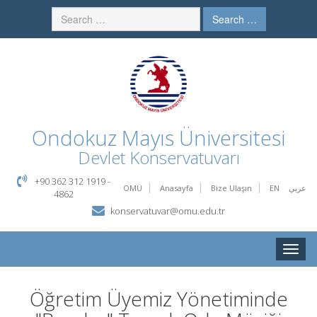
Search …
Ondokuz Mayıs Üniversitesi
Devlet Konservatuvarı
+90 362 312 1919 -
OMÜ
Anasayfa
Bize Ulaşın
EN
عربي
4862
konservatuvar@omu.edu.tr
Toggle
naviga
Öğretim Üyemiz Yönetiminde