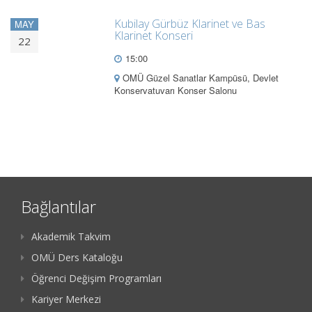
Kubilay Gürbüz Klarinet ve Bas
MAY
Klarinet Konseri
22
15:00
OMÜ Güzel Sanatlar Kampüsü, Devlet
Konservatuvarı Konser Salonu
Bağlantılar
Akademik Takvim
OMÜ Ders Kataloğu
Öğrenci Değişim Programları
Kariyer Merkezi