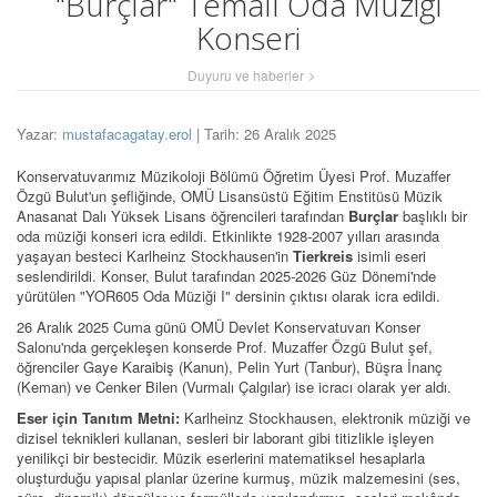
"Burçlar" Temalı Oda Müziği
Konseri
Duyuru ve haberler
Yazar:
mustafacagatay.erol
| Tarih: 26 Aralık 2025
Konservatuvarımız Müzikoloji Bölümü Öğretim Üyesi Prof. Muzaffer
Özgü Bulut'un şefliğinde, OMÜ Lisansüstü Eğitim Enstitüsü Müzik
Anasanat Dalı Yüksek Lisans öğrencileri tarafından
Burçlar
başlıklı bir
oda müziği konseri icra edildi. Etkinlikte 1928-2007 yılları arasında
yaşayan besteci Karlheinz Stockhausen'in
Tierkreis
isimli eseri
seslendirildi. Konser, Bulut tarafından 2025-2026 Güz Dönemi'nde
yürütülen "YOR605 Oda Müziği I" dersinin çıktısı olarak icra edildi.
26 Aralık 2025 Cuma günü OMÜ Devlet Konservatuvarı Konser
Salonu'nda gerçekleşen konserde Prof. Muzaffer Özgü Bulut şef,
öğrenciler Gaye Karaibiş (Kanun), Pelin Yurt (Tanbur), Büşra İnanç
(Keman) ve Cenker Bilen (Vurmalı Çalgılar) ise icracı olarak yer aldı.
Eser için Tanıtım Metni:
Karlheinz Stockhausen, elektronik müziği ve
dizisel teknikleri kullanan, sesleri bir laborant gibi titizlikle işleyen
yenilikçi bir bestecidir. Müzik eserlerini matematiksel hesaplarla
oluşturduğu yapısal planlar üzerine kurmuş, müzik malzemesini (ses,