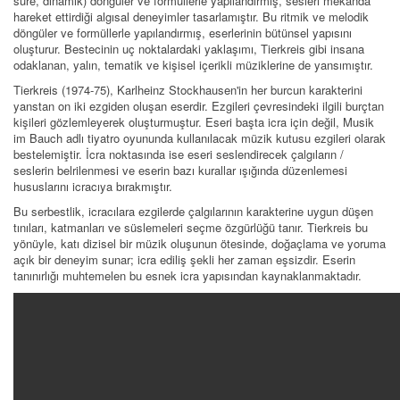
süre, dinamik) döngüler ve formüllerle yapılandırmış, sesleri mekânda
hareket ettirdiği algısal deneyimler tasarlamıştır. Bu ritmik ve melodik
döngüler ve formüllerle yapılandırmış, eserlerinin bütünsel yapısını
oluşturur. Bestecinin uç noktalardaki yaklaşımı, Tierkreis gibi insana
odaklanan, yalın, tematik ve kişisel içerikli müziklerine de yansımıştır.
Tierkreis (1974-75), Karlheinz Stockhausen'in her burcun karakterini
yanstan on iki ezgiden oluşan eserdir. Ezgileri çevresindeki ilgili burçtan
kişileri gözlemleyerek oluşturmuştur. Eseri başta icra için değil, Musik
im Bauch adlı tiyatro oyununda kullanılacak müzik kutusu ezgileri olarak
bestelemiştir. İcra noktasında ise eseri seslendirecek çalgıların /
seslerin belrilenmesi ve eserin bazı kurallar ışığında düzenlemesi
hususlarını icracıya bırakmıştır.
Bu serbestlik, icracılara ezgilerde çalgılarının karakterine uygun düşen
tınıları, katmanları ve süslemeleri seçme özgürlüğü tanır. Tierkreis bu
yönüyle, katı dizisel bir müzik oluşunun ötesinde, doğaçlama ve yoruma
açık bir deneyim sunar; icra ediliş şekli her zaman eşsizdir. Eserin
tanınırlığı muhtemelen bu esnek icra yapısından kaynaklanmaktadır.