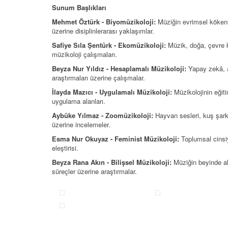
Sunum Başlıkları
Mehmet Öztürk - Biyomüzikoloji:
Müziğin evrimsel kökenler
üzerine disiplinlerarası yaklaşımlar.
Safiye Sıla Şentürk - Ekomüzikoloji:
Müzik, doğa, çevre kr
müzikoloji çalışmaları.
Beyza Nur Yıldız - Hesaplamalı Müzikoloji:
Yapay zekâ, al
araştırmaları üzerine çalışmalar.
İlayda Mazıcı - Uygulamalı Müzikoloji:
Müzikolojinin eğiti
uygulama alanları.
Aybüke Yılmaz - Zoomüzikoloji:
Hayvan sesleri, kuş şarkıl
üzerine incelemeler.
Esma Nur Okuyaz - Feminist Müzikoloji:
Toplumsal cinsiye
eleştirisi.
Beyza Rana Akın - Bilişsel Müzikoloji:
Müziğin beyinde alg
süreçler üzerine araştırmalar.