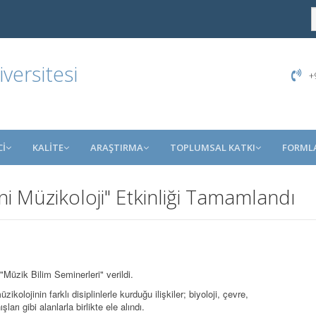
ersitesi
+9
İ
KALİTE
ARAŞTIRMA
TOPLUMSAL KATKI
FORML
ni Müzikoloji" Etkinliği Tamamlandı
Müzik Bilim Seminerleri" verildi.
olojinin farklı disiplinlerle kurduğu ilişkiler; biyoloji, çevre,
arı gibi alanlarla birlikte ele alındı.