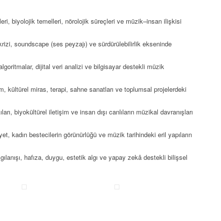
i, biyolojik temelleri, nörolojik süreçleri ve müzik–insan ilişkisi
izi, soundscape (ses peyzajı) ve sürdürülebilirlik ekseninde
goritmalar, dijital veri analizi ve bilgisayar destekli müzik
m, kültürel miras, terapi, sahne sanatları ve toplumsal projelerdeki
arı, biyokültürel iletişim ve insan dışı canlıların müzikal davranışları
t, kadın bestecilerin görünürlüğü ve müzik tarihindeki eril yapıların
ılanışı, hafıza, duygu, estetik algı ve yapay zekâ destekli bilişsel