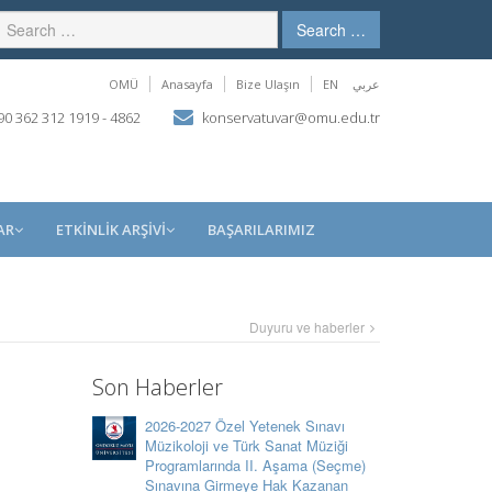
Search …
OMÜ
Anasayfa
Bize Ulaşın
EN
عربي
0 362 312 1919 - 4862
konservatuvar@omu.edu.tr
AR
ETKİNLİK ARŞİVİ
BAŞARILARIMIZ
Duyuru ve haberler
Son Haberler
2026-2027 Özel Yetenek Sınavı
Müzikoloji ve Türk Sanat Müziği
Programlarında II. Aşama (Seçme)
Sınavına Girmeye Hak Kazanan