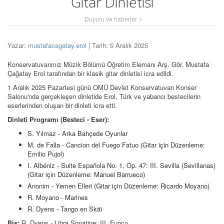
Gitar Dinletisi
Duyuru ve haberler
Yazar:
mustafacagatay.erol
| Tarih: 5 Aralık 2025
Konservatuvarımız Müzik Bölümü Öğretim Elemanı Arş. Gör. Mustafa
Çağatay Erol tarafından bir klasik gitar dinletisi icra edildi.
1 Aralık 2025 Pazartesi günü OMÜ Devlet Konservatuvarı Konser
Salonu'nda gerçekleşen dinletide Erol, Türk ve yabancı bestecilerin
eserlerinden oluşan bir dinleti icra etti.
Dinleti Programı (Besteci - Eser):
S. Yılmaz - Arka Bahçede Oyunlar
M. de Falla - Cancion del Fuego Fatuo (Gitar için Düzenleme:
Emilio Pujol)
I. Albéniz - Suite Española No. 1, Op. 47: III. Sevilla (Sevillanas)
(Gitar için Düzenleme: Manuel Barrueco)
Anonim - Yemen Elleri (Gitar için Düzenleme: Ricardo Moyano)
R. Moyano - Marines
R. Dyens - Tango en Skäi
Bis:
R. Dyens - Libra Sonatine: III. Fuoco