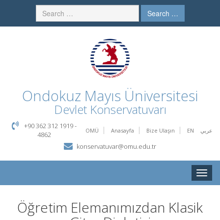
Search …
Ondokuz Mayıs Üniversitesi
Devlet Konservatuvarı
+90 362 312 1919 -
OMÜ
Anasayfa
Bize Ulaşın
EN
عربي
4862
konservatuvar@omu.edu.tr
Toggle
naviga
Öğretim Elemanımızdan Klasik