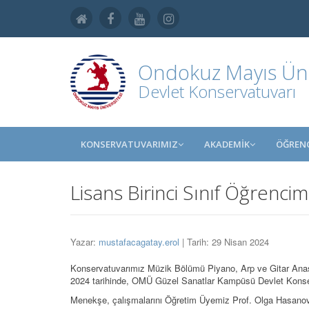
Ondokuz Mayıs Üniv
Devlet Konservatuvarı
KONSERVATUVARIMIZ
AKADEMİK
ÖĞRENC
Lisans Birinci Sınıf Öğrenci
Yazar:
mustafacagatay.erol
| Tarih: 29 Nisan 2024
Konservatuvarımız Müzik Bölümü Piyano, Arp ve Gitar Anas
2024 tarihinde, OMÜ Güzel Sanatlar Kampüsü Devlet Konserva
Menekşe, çalışmalarını Öğretim Üyemiz Prof. Olga Hasanova