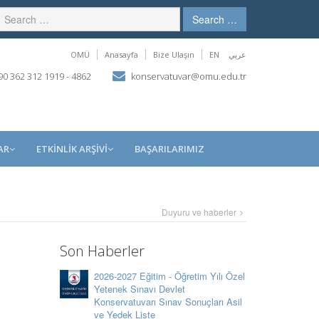
Search …
OMÜ
Anasayfa
Bize Ulaşın
EN
عربي
0 362 312 1919 - 4862
konservatuvar@omu.edu.tr
AR
ETKİNLİK ARŞİVİ
BAŞARILARIMIZ
Duyuru ve haberler
Son Haberler
2026-2027 Eğitim - Öğretim Yılı Özel
Yetenek Sınavı Devlet
Konservatuvarı Sınav Sonuçları Asil
ve Yedek Liste