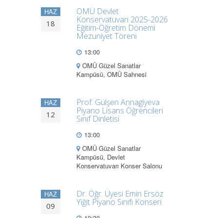
OMÜ Devlet
HAZ
Konservatuvarı 2025-2026
18
Eğitim-Öğretim Dönemi
Mezuniyet Töreni
13:00
OMÜ Güzel Sanatlar
Kampüsü, OMÜ Sahnesi
Prof. Gülşen Annagiyeva
HAZ
Piyano Lisans Öğrencileri
12
Sınıf Dinletisi
13:00
OMÜ Güzel Sanatlar
Kampüsü, Devlet
Konservatuvarı Konser Salonu
Dr. Öğr. Üyesi Emin Ersöz
HAZ
Yiğit Piyano Sınıfı Konseri
09
10:30