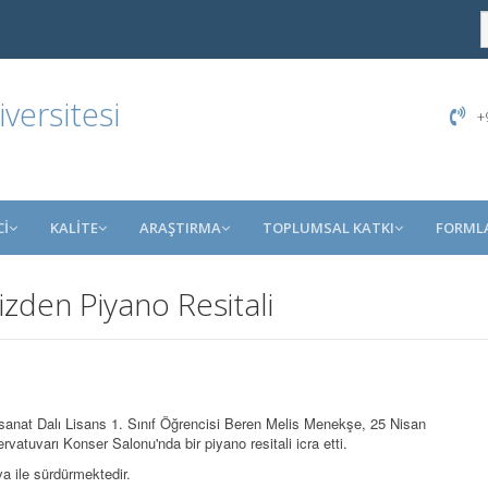
ersitesi
+9
İ
KALİTE
ARAŞTIRMA
TOPLUMSAL KATKI
FORML
mizden Piyano Resitali
anat Dalı Lisans 1. Sınıf Öğrencisi Beren Melis Menekşe, 25 Nisan
tuvarı Konser Salonu'nda bir piyano resitali icra etti.
 ile sürdürmektedir.