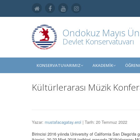
Ondokuz Mayıs Üniv
Devlet Konservatuvarı
KONSERVATUVARIMIZ
AKADEMİK
ÖĞRENC
Kültürlerarası Müzik Konfe
Yazar:
mustafacagatay.erol
| Tarih: 20 Temmuz 2022
Birincisi 2016 yılında University of California San Diego'da
ikincisi, 20-23 Mart 2018 tarihleri arasında "Kültürleraras