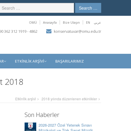
Search …
OMÜ
Anasayfa
Bize Ulaşın
EN
عربي
0 362 312 1919 - 4862
konservatuvar@omu.edu.tr
AR
ETKİNLİK ARŞİVİ
BAŞARILARIMIZ
rt 2018
Etki̇nli̇k arşi̇vi̇
2018 yılında düzenlenen etkinlikler
Son Haberler
2026-2027 Özel Yetenek Sınavı
Müzikoloji ve Türk Sanat Müziği