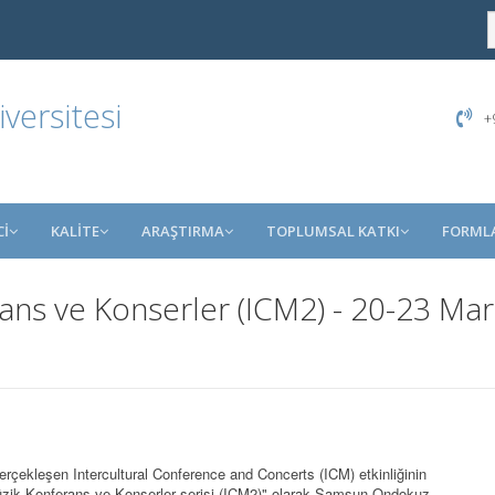
ersitesi
+9
İ
KALİTE
ARAŞTIRMA
TOPLUMSAL KATKI
FORML
rans ve Konserler (ICM2) - 20-23 Ma
 gerçekleşen Intercultural Conference and Concerts (ICM) etkinliğinin
ı Müzik Konferans ve Konserler serisi (ICM2)" olarak Samsun Ondokuz