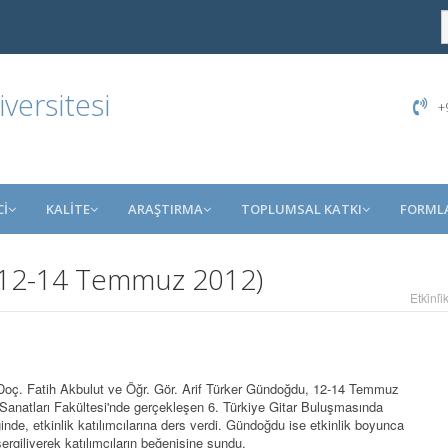
ersitesi
+9
İ
KALİTE
ARAŞTIRMA
TOPLUMSAL KATKI
FORML
 (12-14 Temmuz 2012)
Etki̇nli̇k
oç. Fatih Akbulut ve Öğr. Gör. Arif Türker Gündoğdu, 12-14 Temmuz
 Sanatları Fakültesi'nde gerçekleşen 6. Türkiye Gitar Buluşmasında
iğinde, etkinlik katılımcılarına ders verdi. Gündoğdu ise etkinlik boyunca
 sergiliyerek katılımcıların beğenisine sundu.