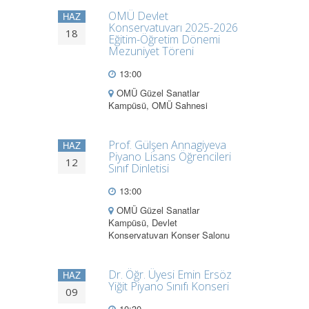
OMÜ Devlet
HAZ
Konservatuvarı 2025-2026
18
Eğitim-Öğretim Dönemi
Mezuniyet Töreni
13:00
OMÜ Güzel Sanatlar
Kampüsü, OMÜ Sahnesi
Prof. Gülşen Annagiyeva
HAZ
Piyano Lisans Öğrencileri
12
Sınıf Dinletisi
13:00
OMÜ Güzel Sanatlar
Kampüsü, Devlet
Konservatuvarı Konser Salonu
Dr. Öğr. Üyesi Emin Ersöz
HAZ
Yiğit Piyano Sınıfı Konseri
09
10:30