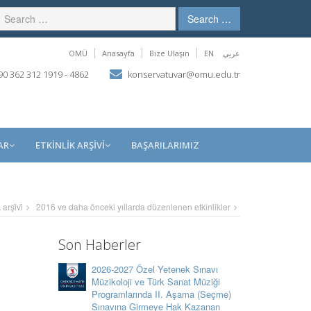
Search …
OMÜ
Anasayfa
Bize Ulaşın
EN
عربي
0 362 312 1919 - 4862
konservatuvar@omu.edu.tr
AR
ETKİNLİK ARŞİVİ
BAŞARILARIMIZ
 arşi̇vi̇
2016 ve daha önceki yıllarda düzenlenen etkinlikler
Son Haberler
2026-2027 Özel Yetenek Sınavı
Müzikoloji ve Türk Sanat Müziği
Programlarında II. Aşama (Seçme)
Sınavına Girmeye Hak Kazanan