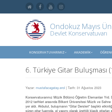
Ondokuz Mayıs Üniv
Devlet Konservatuvarı
KONSERVATUVARIMIZ
AKADEMİK
ÖĞRENC
6. Türkiye Gitar Buluşması
Yazar:
mustafacagatay.erol
| Tarih: 31 Ağustos 2023
Konservatuvarımız Müzik Bölümü Öğretim Elemanları Yrd. D
2012 tarihleri arasında Bilkent Üniversitesi Müzik ve Sahne
yer aldı. Akbulut, buluşmanın "Gitar Dersleri" başlıklı etkinl
süren gitar fuarında, el yapımı olarak ürettiği klasik gitarları