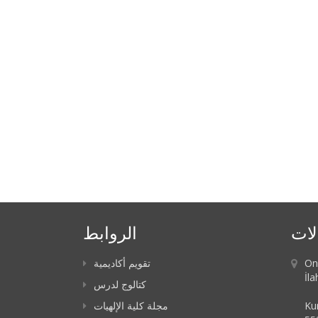
لات
الروابط
On
تقويم أكاديمية
İla
كتالوج لدرس
Ku
مجلة كلية الإلهيات