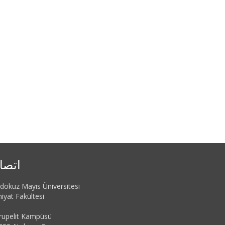
اتصا
dokuz Mayıs Üniversitesi
hiyat Fakültesi
rupelit Kampüsü