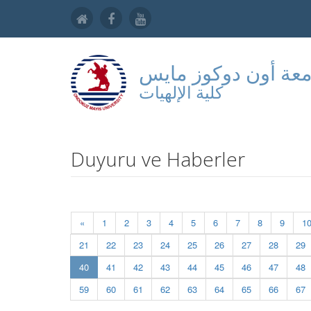
عة أون دوكوز مايس
كلية الإلهيات
Duyuru ve Haberler
«
1
2
3
4
5
6
7
8
9
1
21
22
23
24
25
26
27
28
29
(current)
40
41
42
43
44
45
46
47
48
59
60
61
62
63
64
65
66
67