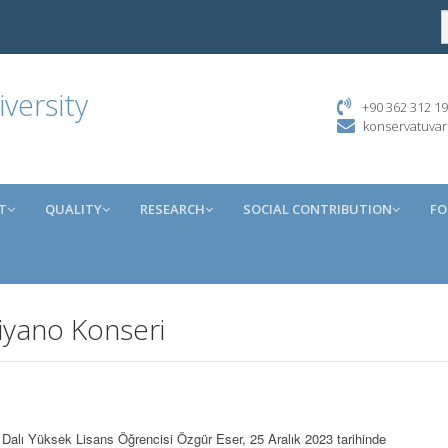
versity
+90 362 312 19
konservatuva
T
QUALITY
RESEARCH
SOCIAL CONTRIBUTION
FO
iyano Konseri
Dalı Yüksek Lisans Öğrencisi Özgür Eser, 25 Aralık 2023 tarihinde