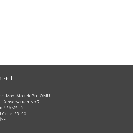
tact
ncı Mah. Atatürk Bul. OMÜ
t Konservatuarı No:7
ım / SAMSUN
l Code: 55100
İYE