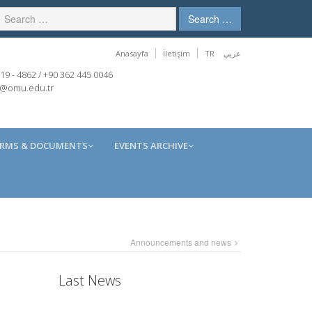
Search …
Anasayfa
İletişim
TR
عربي
19 - 4862 / +90 362 445 0046
r@omu.edu.tr
RMS & DOCUMENTS
EVENTS ARCHIVE
Announcements and news
Last News