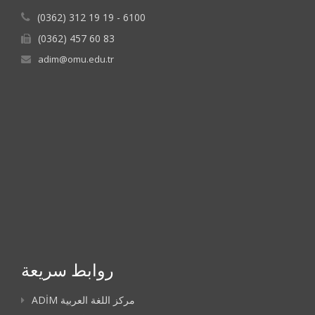
(0362) 312 19 19 - 6100
(0362) 457 60 83
adim@omu.edu.tr
روابط سريعة
ADİM مركز اللغة العربية