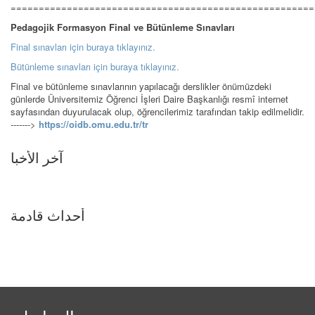
======================================================
Pedagojik Formasyon Final ve Bütünleme Sınavları
Final sınavları için buraya tıklayınız.
Bütünleme sınavları için buraya tıklayınız.
Final ve bütünleme sınavlarının yapılacağı derslikler önümüzdeki
günlerde Üniversitemiz Öğrenci İşleri Daire Başkanlığı resmî internet
sayfasından duyurulacak olup, öğrencilerimiz tarafından takip edilmelidir.
------->
https://oidb.omu.edu.tr/tr
آخر الأخبا
أحداث قادمة