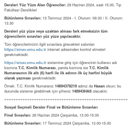
Dersleri Yüz Yüze Alan Öğrenciler:
29 Haziran 2024, saat 15.00, Tıp
Fakültesi Derslikleri
Bütünleme Sınavları:
13 Temmuz 2024 - I. Oturum: 09.30 / II. Oturum:
13.30
Dersleri yüz yüze veya uzaktan alması fark etmeksizin tüm
öğrencilerin sınavları yüz yüze yapılacaktır.
Tüm öğrencilerimizin ilgili sınavlara girecekleri salonları
https://sinav.omu.edu.tr
internet adresinden kontrol etmeleri
gerekmektedir.
https://sinav.omu.edu.tr
sistemine giriş için öğrencinin kullanıcı adı
kısmına
T.C. Kimlik Numarası
, parola kısmına ise
T.C. Kimlik
Numarasının ilk altı (6) harfi ile ilk adının ilk üç harfini büyük
olarak yazması
gerekmektedir.
Örnek: T.C. Kimlik Numaranız
14894378219
adınız da
Hasan
olsun; bu
durumda sisteme girebilmek için şifreniz
148943HAS
olacaktır.
======================================================
Sosyal Seçmeli Dersler Final ve Bütünleme Sınavları
Final Sınavları:
26 Haziran 2024 Çarşamba, 13.00-15.00
Bütünleme Sınavları:
17 Temmuz 2024 Çarşamba, 13.00-15.00