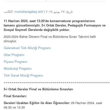
الكاتب:
mustafacagatay.erol
| تاريخ: ٢٧ يونيو ٢٠٢٤
11 Haziran 2024, saat 13:20'de konservatuvar programlarının
tamamı güncellenmiştir. 5-i Ortak Dersler, Pedagojik Formasyon ve
Sosyal Seçmeli Derslerde değişiklik yoktur.
2023-2024 Bahar Dönemi Final ve Bütünleme Sınav Takvimi belli
olmuştur.
Geleneksel Türk Müziği Programı
Gitar Programı
Piyano Programı
Müzikoloji Programı
Türk Sanat Müziği Programı
======================================================
5-i Ortak Dersler Final ve Bütünleme Sınavları
Final Sınavları:
Dersleri Uzaktan Eğitim ile Alan Öğrenciler:
29 Haziran 2024, saat
09.30 ve 13.30