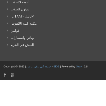
أتمتة لالطلاب
شؤون الطلاب
İLİTAM - UZEM
مكتبة كلية اللاهوت
قوانين
وثائق واستمارات
العيش في الحرم
Copyright @ 2023 |
جامعة أون دوكوز مايس
-
BİDB
| Powered by
Grav
| 324